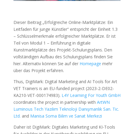
Dieser Beitrag „Erfolgreiche Online-Marktplätze: Ein
Leitfaden für junge Künstler“ entspricht der Einheit 1.3
– Schlüsselmerkmale erfolgreicher Marktplätze. Er ist
Teil von Modul 1 – Einführung in digitale
Kunstmarktplätze des Projekt-Schulungsplans. Den
vollständigen Aufbau des Schulungsplans finden Sie
hier. Alternativ können Sie auf der
Homepage
mehr
über das Projekt erfahren.
Thus, DigiMark: Digital Marketing and AI Tools for Art
VET Trainers is an EU-funded project (2023-2-DE02-
KA210-VET-000174983).
L4Y Learning For Youth GmbH
coordinates the project in partnership with
ArtWN
Luminous Tech Yazılım Teknoloji Danışmanlık San. Tic.
Ltd.
and
Manisa Soma Bilim ve Sanat Merkezi
Daher ist DigiMark: Digitales Marketing und KI-Tools
für Ausbilder in der Kunstberufsausbildung ein EU-