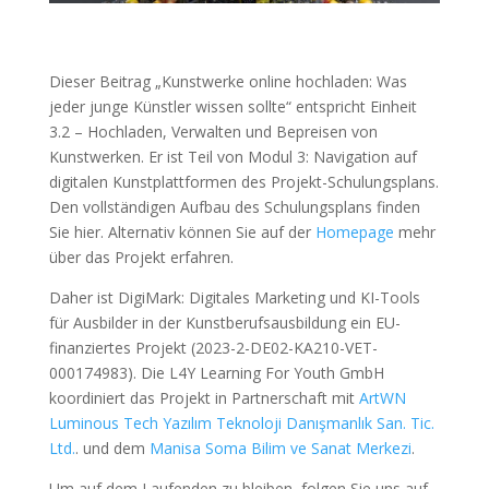
Dieser Beitrag „Kunstwerke online hochladen: Was
jeder junge Künstler wissen sollte“ entspricht Einheit
3.2 – Hochladen, Verwalten und Bepreisen von
Kunstwerken. Er ist Teil von Modul 3: Navigation auf
digitalen Kunstplattformen des Projekt-Schulungsplans.
Den vollständigen Aufbau des Schulungsplans finden
Sie hier. Alternativ können Sie auf der
Homepage
mehr
über das Projekt erfahren.
Daher ist DigiMark: Digitales Marketing und KI-Tools
für Ausbilder in der Kunstberufsausbildung ein EU-
finanziertes Projekt (2023-2-DE02-KA210-VET-
000174983). Die L4Y Learning For Youth GmbH
koordiniert das Projekt in Partnerschaft mit
ArtWN
Luminous Tech Yazılım Teknoloji Danışmanlık San. Tic.
Ltd.
. und dem
Manisa Soma Bilim ve Sanat Merkezi
.
Um auf dem Laufenden zu bleiben, folgen Sie uns auf